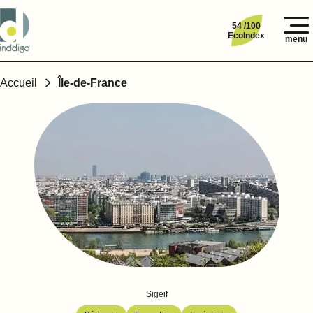
54 /100
EcoIndex
menu
Accueil
Île-de-France
Sigeif