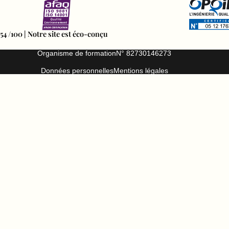
54 /100 | Notre site est éco-conçu
Organisme de formation
N° 82730146273
Données personnelles
Mentions légales