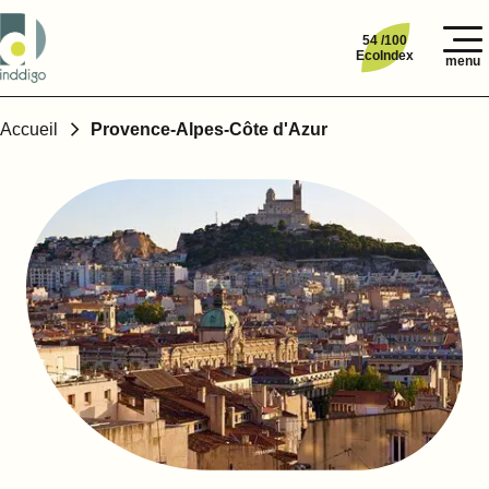
54 /100
EcoIndex
menu
Accueil
Provence-Alpes-Côte d'Azur