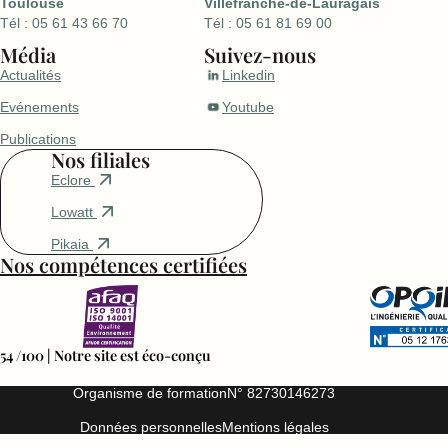
Toulouse
Villefranche-de-Lauragais
Tél : 05 61 43 66 70
Tél : 05 61 81 69 00
Média
Suivez-nous
Actualités
Linkedin
Evénements
Youtube
Publications
Nos filiales
Eclore
Lowatt
Pikaia
Nos compétences certifiées
54 /100 | Notre site est éco-conçu
Organisme de formation
N° 82730146273
Données personnelles
Mentions légales