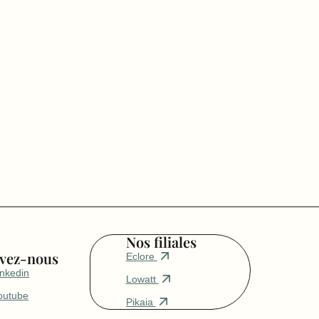
Nos filiales
ivez-nous
Eclore
inkedin
Lowatt
outube
Pikaia