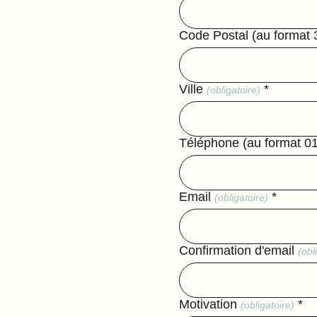
Code Postal (au format
Ville
*
(obligatoire)
Téléphone (au format 0
Email
*
(obligatoire)
Confirmation d'email
(obl
Motivation
*
(obligatoire)