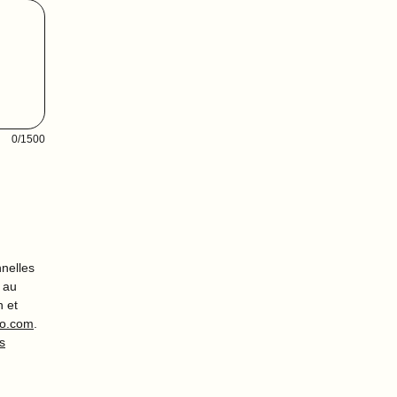
0/1500
nnelles
t au
n et
go.com
.
s