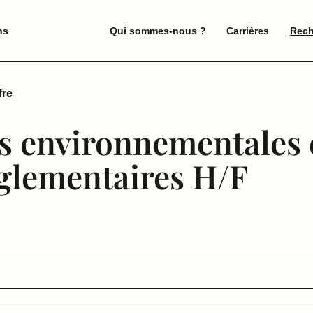
ns
Qui sommes-nous ?
Carrières
Rech
fre
s environnementales e
glementaires H/F