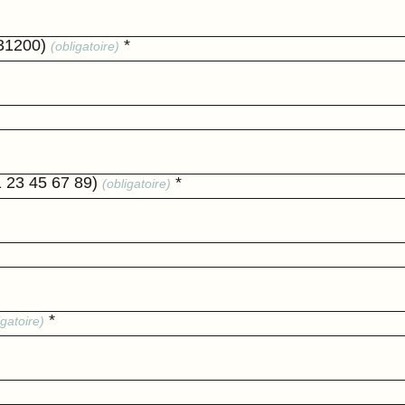
 31200)
*
(obligatoire)
1 23 45 67 89)
*
(obligatoire)
*
igatoire)