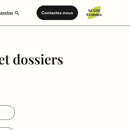
54 /100
ercher
Contactez-nous
EcoIndex
t dossiers