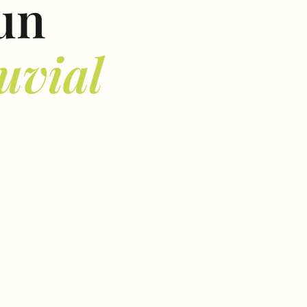
 un
uvial