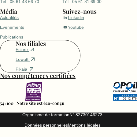
Tél : 05 61 43 66 70
Tél : 05 61 81 69 00
Média
Suivez-nous
Actualités
Linkedin
Evénements
Youtube
Publications
Nos filiales
Eclore
Lowatt
Pikaia
Nos compétences certifiées
54 /100 | Notre site est éco-conçu
Organisme de formation
N° 82730146273
Données personnelles
Mentions légales