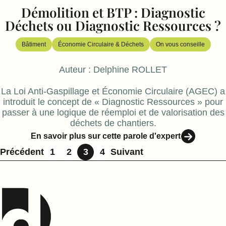
Démolition et BTP : Diagnostic
Déchets ou Diagnostic Ressources ?
Bâtiment
Économie Circulaire & Déchets
On vous conseille
Auteur :
Delphine ROLLET
La Loi Anti-Gaspillage et Économie Circulaire (AGEC) a
introduit le concept de « Diagnostic Ressources » pour
passer à une logique de réemploi et de valorisation des
déchets de chantiers.
En savoir plus sur cette parole d'expert
Pagination
Précédent
1
2
3
4
Suivant
des
publications