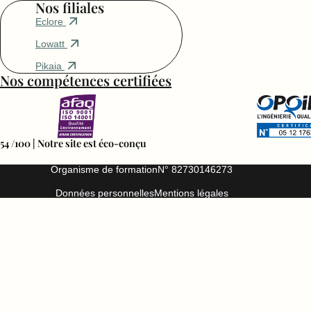
Nos filiales
Eclore
Lowatt
Pikaia
Nos compétences certifiées
54 /100 | Notre site est éco-conçu
Organisme de formation
N° 82730146273
Données personnelles
Mentions légales