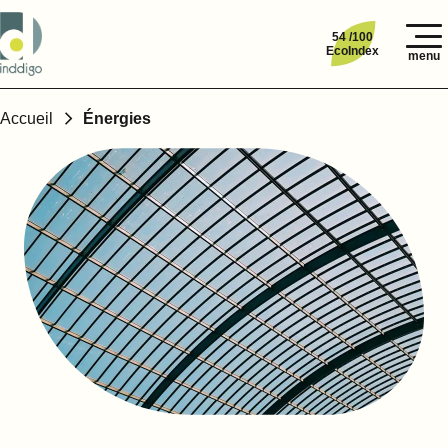
54 /100
EcoIndex
menu
Accueil
Énergies