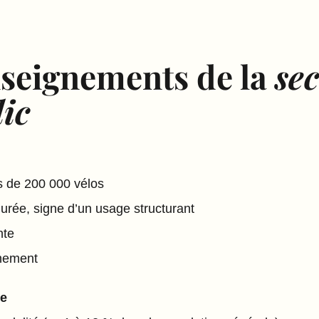
nseignements de la
se
ic
ès de 200 000 vélos
urée, signe d’un usage structurant
nte
nnement
ie