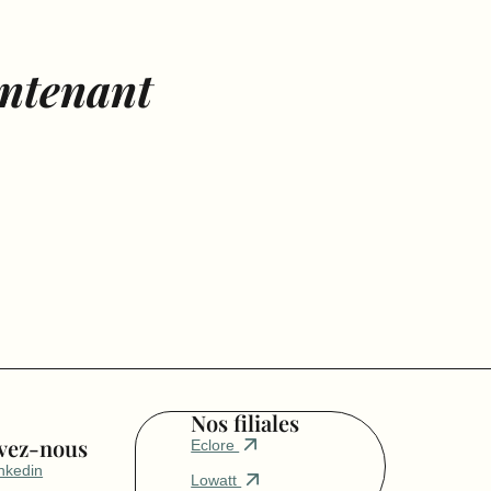
ntenant
Nos filiales
vez-nous
Eclore
nkedin
Lowatt