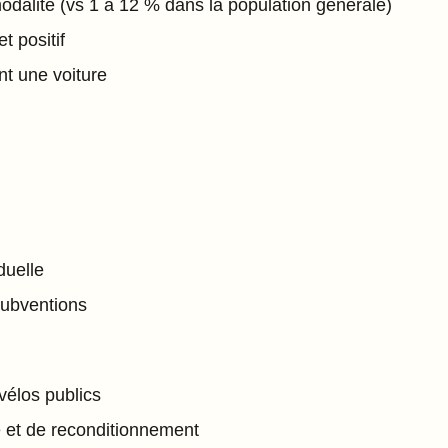
modalité (vs 1 à 12 % dans la population générale)
t positif
nt une voiture
duelle
subventions
vélos publics
e et de reconditionnement