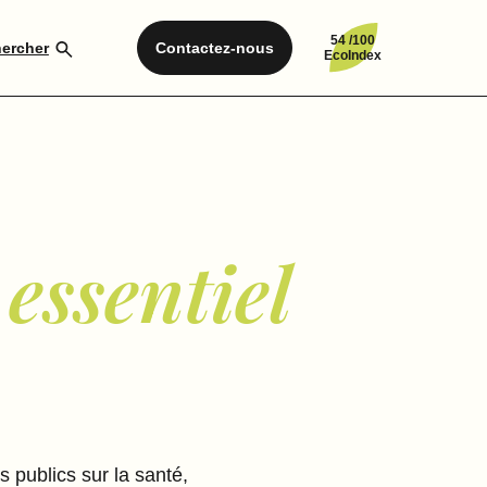
54 /100
ercher
Contactez-nous
EcoIndex
 essentiel
 publics sur la santé,