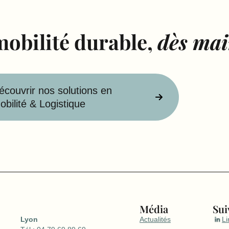
mobilité durable,
dès mai
écouvrir nos solutions en
obilité & Logistique
Média
Sui
Lyon
Actualités
Li