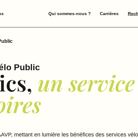
ns
Qui sommes-nous ?
Carrières
Rech
Public
élo Public
ics,
un service
oires
AVP, mettant en lumière les bénéfices des services vélos