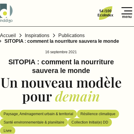
54 /100
EcoIndex
menu
Accueil
Inspirations
Publications
SITOPIA : comment la nourriture sauvera le monde
16 septembre 2021
SITOPIA : comment la nourriture
sauvera le monde
Un nouveau modèle
pour
demain
Paysage, Aménagement urbain & territorial
Résilience climatique
Santé environnementale & planétaire
Collection Initial(e) DD
Livre