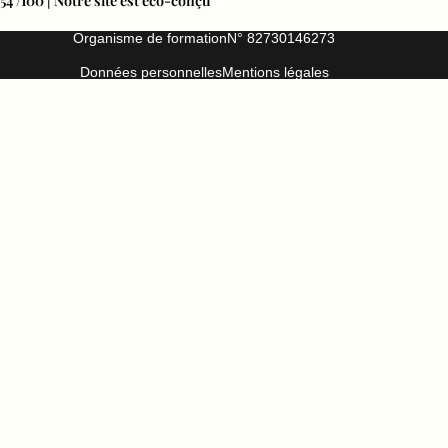
54 /100 | Notre site est éco-conçu
Organisme de formation
N° 82730146273
Données personnelles
Mentions légales